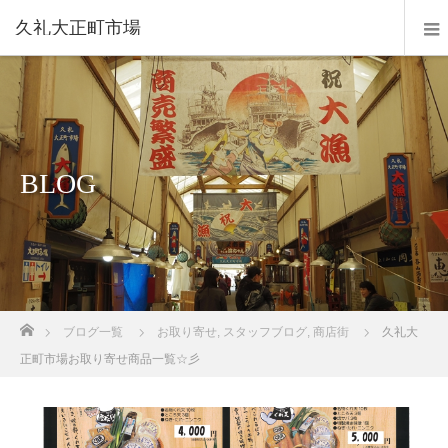
久礼大正町市場
BLOG
ホーム
ブログ一覧
お取り寄せ
,
スタッフブログ
,
商店街
久礼大
正町市場お取り寄せ商品一覧☆彡