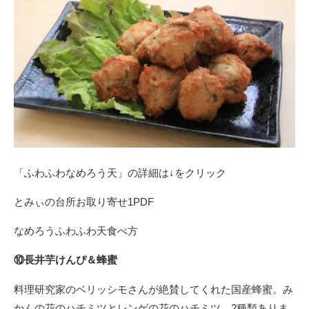
「ふわふわなめろう天」の詳細は↓をクリック
とみぃの台所お取り寄せ1PDF
なめろうふわふわ天食べ方
⑩長井芋けんぴ＆蜂蜜
料理研究家のベリッシモさんが絶賛してくれた国産蜂蜜。み
かんの花のハチミツとレンゲの花のハチミツ、2種類ありま