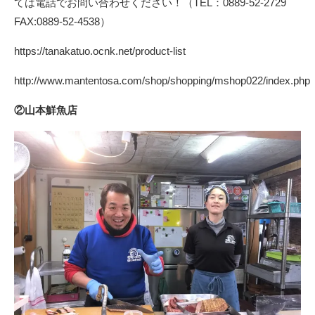
ては電話でお問い合わせください！（TEL：0889-52-2729
FAX:0889-52-4538）
https://tanakatuo.ocnk.net/product-list
http://www.mantentosa.com/shop/shopping/mshop022/index.php
②山本鮮魚店