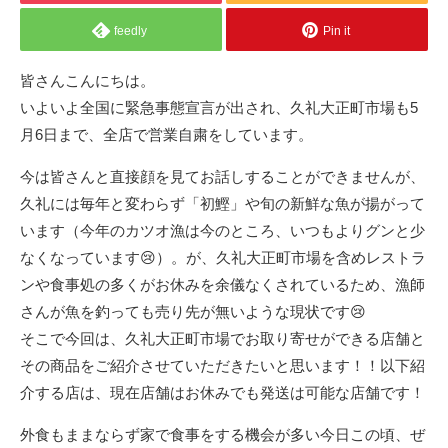
feedly
Pin it
皆さんこんにちは。
いよいよ全国に緊急事態宣言が出され、久礼大正町市場も5
月6日まで、全店で営業自粛をしています。
今は皆さんと直接顔を見てお話しすることができませんが、
久礼には毎年と変わらず「初鰹」や旬の新鮮な魚が揚がって
います（今年のカツオ漁は今のところ、いつもよりグンと少
なくなっています😢）。が、久礼大正町市場を含めレストラ
ンや食事処の多くがお休みを余儀なくされているため、漁師
さんが魚を釣っても売り先が無いような現状です😢
そこで今回は、久礼大正町市場でお取り寄せができる店舗と
その商品をご紹介させていただきたいと思います！！以下紹
介する店は、現在店舗はお休みでも発送は可能な店舗です！
外食もままならず家で食事をする機会が多い今日この頃、ぜ