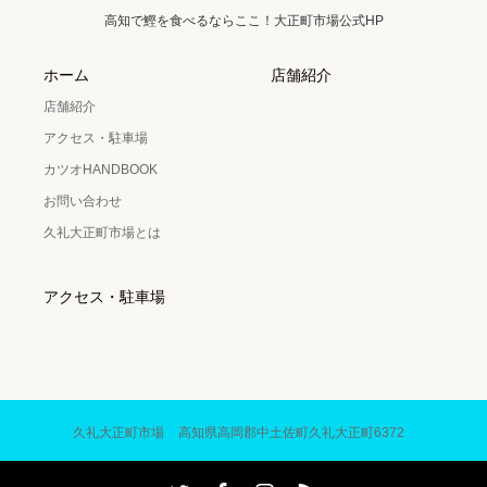
高知で鰹を食べるならここ！大正町市場公式HP
ホーム
店舗紹介
店舗紹介
アクセス・駐車場
カツオHANDBOOK
お問い合わせ
久礼大正町市場とは
アクセス・駐車場
久礼大正町市場
高知県高岡郡中土佐町久礼大正町6372
Twitter
Facebook
Instagram
RSS