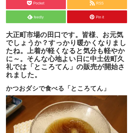
Pocket
RSS
feedly
Pin it
大正町市場の田口です。皆様、お元気
でしょうか？すっかり暖かくなりまし
たね。上着が軽くなると気分も軽やか
に～。そんな心地よい日に中土佐町久
礼では「ところてん」の販売が開始さ
れました。
かつおダシで食べる「ところてん」