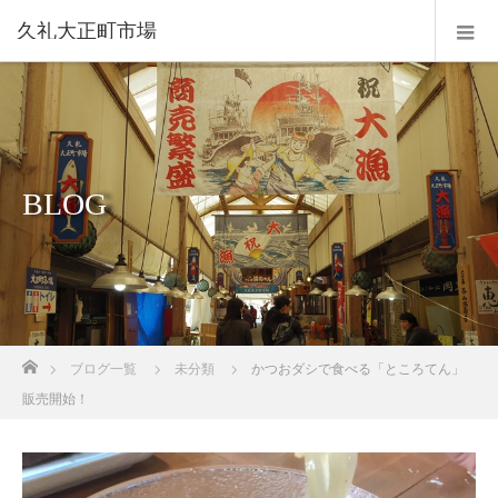
久礼大正町市場
BLOG
ホーム
ブログ一覧
未分類
かつおダシで食べる「ところてん」
販売開始！