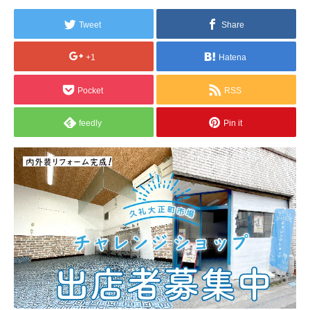
Tweet
Share
+1
Hatena
Pocket
RSS
feedly
Pin it