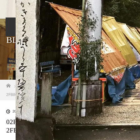
ホーム
店舗紹介
アクセス・駐車場
BLOG
ホーム
ブログ一覧
02F2F2BD-C78B-4D36-AC13-
2FB80CB802F1
2019.09.12
02F2F2BD-C78B-4D36-AC13-
2FB80CB802F1