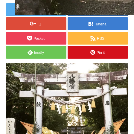
Tweet
Share
+1
Hatena
Pocket
RSS
feedly
Pin it