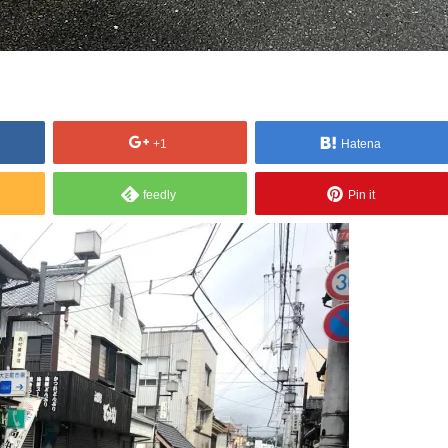
+1
Hatena
feedly
Pin it