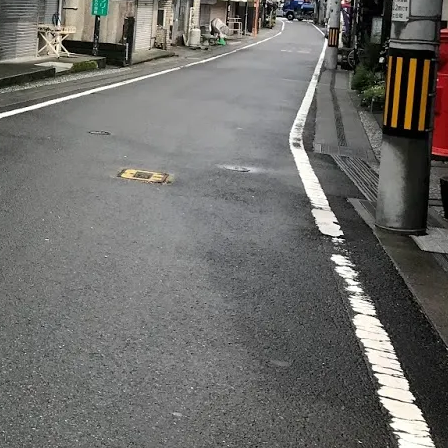
せ
久礼大正町市場とは