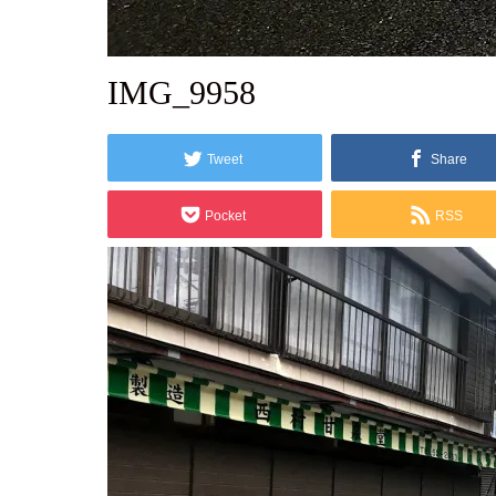
2020.07.8
IMG_9958
Tweet
Share
Pocket
RSS