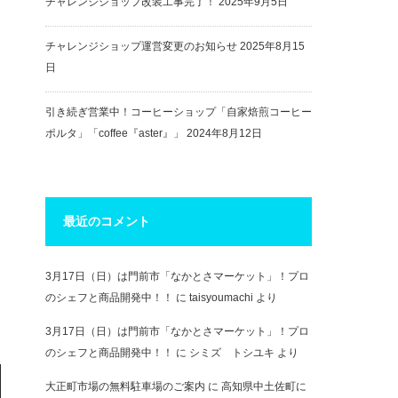
チャレンジショップ改装工事完了！
2025年9月5日
チャレンジショップ運営変更のお知らせ
2025年8月15
日
引き続ぎ営業中！コーヒーショップ「自家焙煎コーヒー
ポルタ」「coffee『aster』」
2024年8月12日
最近のコメント
3月17日（日）は門前市「なかとさマーケット」！プロ
のシェフと商品開発中！！
に
taisyoumachi
より
3月17日（日）は門前市「なかとさマーケット」！プロ
のシェフと商品開発中！！
に
シミズ トシユキ
より
大正町市場の無料駐車場のご案内
に
高知県中土佐町に