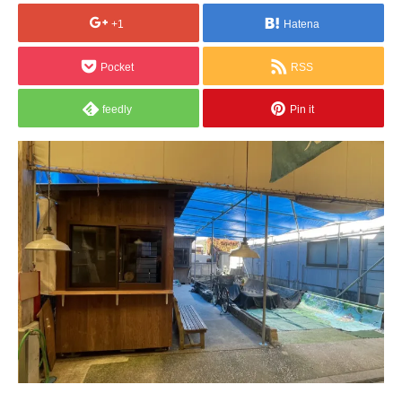
+1
Hatena
Pocket
RSS
feedly
Pin it