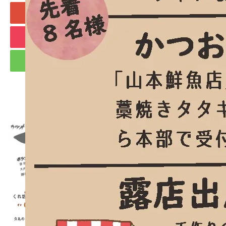
+1
Hatena
Pocket
RSS
feedly
Pin it