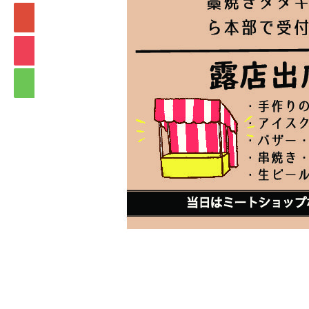
+1
Hatena
Pocket
RSS
feedly
Pin it