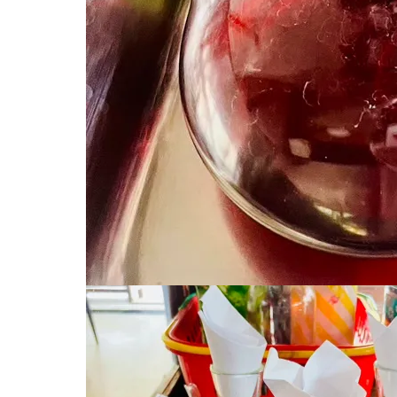
2023.08.4
S__29351974
Tweet
Share
Pocket
RSS