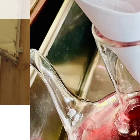
ホーム
店舗紹介
BLOG
ホーム
ブログ一覧
S__29351974