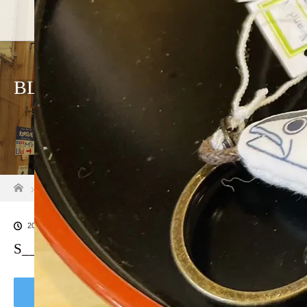
ホーム
店舗
BLOG
ホーム
ブログ一覧
S__36888645_0
2024.08.12
S__36888645_0
Tweet
Share