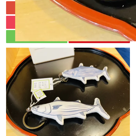
+1
Hatena
Pocket
RSS
feedly
Pin it