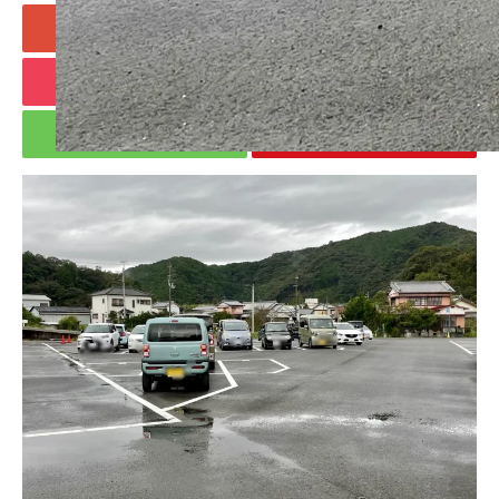
+1
Hatena
Pocket
RSS
feedly
Pin it