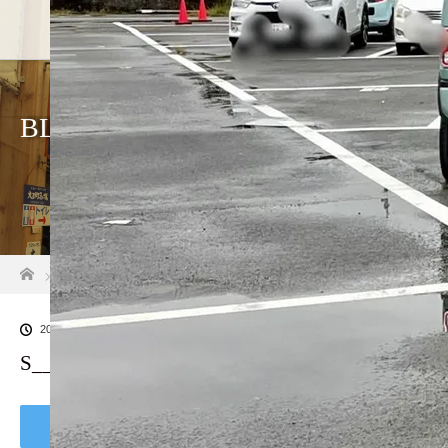
ホーム
店
BLOG
ホーム
ブログ一覧
S__25944081
2022.09.22
S__25944081
Tweet
Share