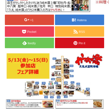
Tweet
Share
+1
Hatena
Pocket
RSS
feedly
Pin it