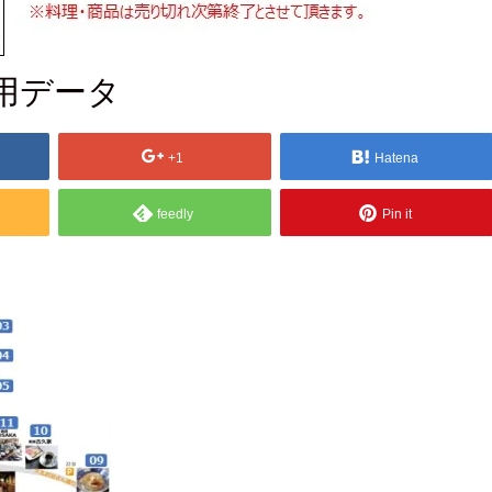
用データ
+1
Hatena
feedly
Pin it