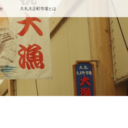
せ
久礼大正町市場とは