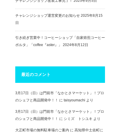
チャレンジショップ改装工事完了！
2025年9月5日
チャレンジショップ運営変更のお知らせ
2025年8月15
日
引き続ぎ営業中！コーヒーショップ「自家焙煎コーヒー
ポルタ」「coffee『aster』」
2024年8月12日
最近のコメント
3月17日（日）は門前市「なかとさマーケット」！プロ
のシェフと商品開発中！！
に
taisyoumachi
より
3月17日（日）は門前市「なかとさマーケット」！プロ
のシェフと商品開発中！！
に
シミズ トシユキ
より
大正町市場の無料駐車場のご案内
に
高知県中土佐町に