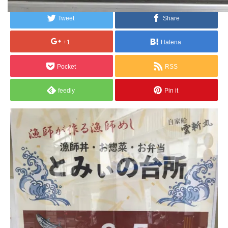
Tweet
Share
+1
Hatena
Pocket
RSS
feedly
Pin it