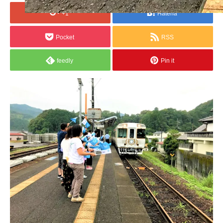
+1
Hatena
Pocket
RSS
feedly
Pin it