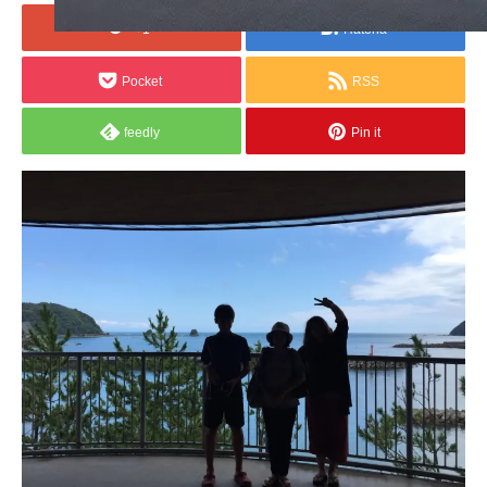
+1
Hatena
Pocket
RSS
feedly
Pin it