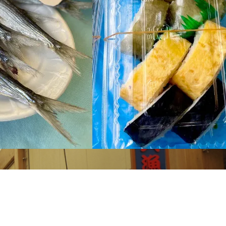
せ
久礼大正町市場とは