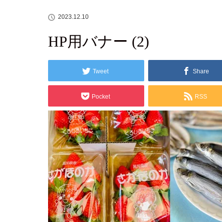
2023.12.10
HP用バナー (2)
Tweet
Share
Pocket
RSS