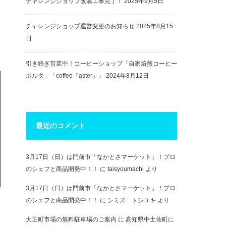
チャレンジショップ改装工事完了！
2025年9月5日
チャレンジショップ運営変更のお知らせ
2025年8月15
日
引き続ぎ営業中！コーヒーショップ「自家焙煎コーヒー
ポルタ」「coffee『aster』」
2024年8月12日
最近のコメント
3月17日（日）は門前市「なかとさマーケット」！プロ
のシェフと商品開発中！！
に
taisyoumachi
より
3月17日（日）は門前市「なかとさマーケット」！プロ
のシェフと商品開発中！！
に
シミズ トシユキ
より
大正町市場の無料駐車場のご案内
に
高知県中土佐町に