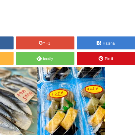
+1
Hatena
feedly
Pin it