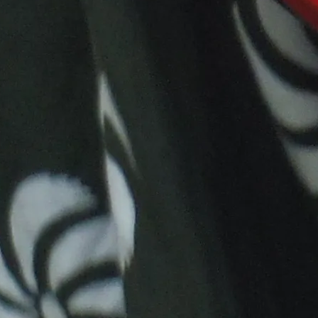
チャレンジショップ改装工事完了！
2025年9月5日
チャレンジショップ運営変更のお知らせ
2025年8月15
日
引き続ぎ営業中！コーヒーショップ「自家焙煎コーヒー
ポルタ」「coffee『aster』」
2024年8月12日
最近のコメント
3月17日（日）は門前市「なかとさマーケット」！プロ
のシェフと商品開発中！！
に
taisyoumachi
より
3月17日（日）は門前市「なかとさマーケット」！プロ
のシェフと商品開発中！！
に
シミズ トシユキ
より
大正町市場の無料駐車場のご案内
に
高知県中土佐町に