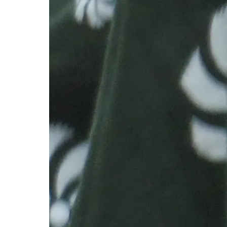
2019.09.1
.JPG
Tweet
Share
Pocket
RSS