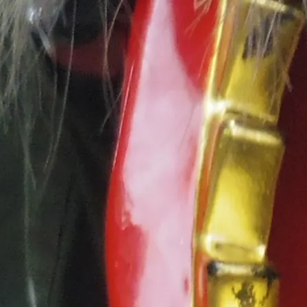
せ
久礼大正町市場とは