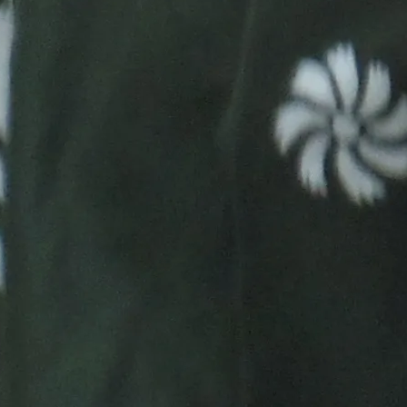
+1
Hatena
feedly
Pin it