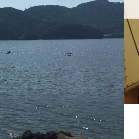
せ
久礼大正町市場とは