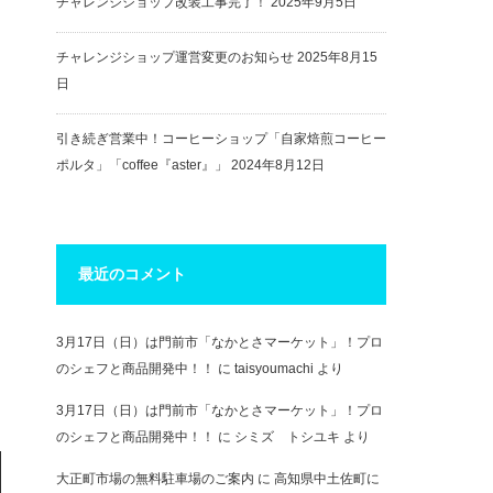
チャレンジショップ改装工事完了！
2025年9月5日
チャレンジショップ運営変更のお知らせ
2025年8月15
日
引き続ぎ営業中！コーヒーショップ「自家焙煎コーヒー
ポルタ」「coffee『aster』」
2024年8月12日
最近のコメント
3月17日（日）は門前市「なかとさマーケット」！プロ
のシェフと商品開発中！！
に
taisyoumachi
より
3月17日（日）は門前市「なかとさマーケット」！プロ
のシェフと商品開発中！！
に
シミズ トシユキ
より
大正町市場の無料駐車場のご案内
に
高知県中土佐町に