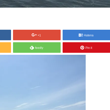
+1
Hatena
feedly
Pin it