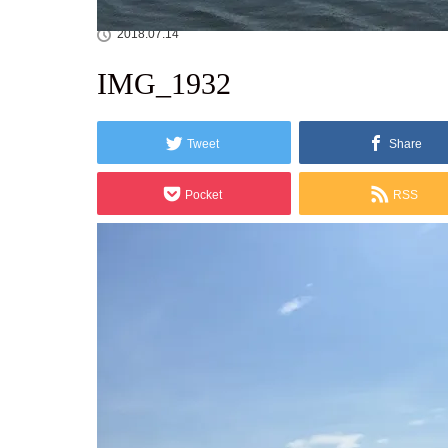
2018.07.14
IMG_1932
Tweet
Share
Pocket
RSS