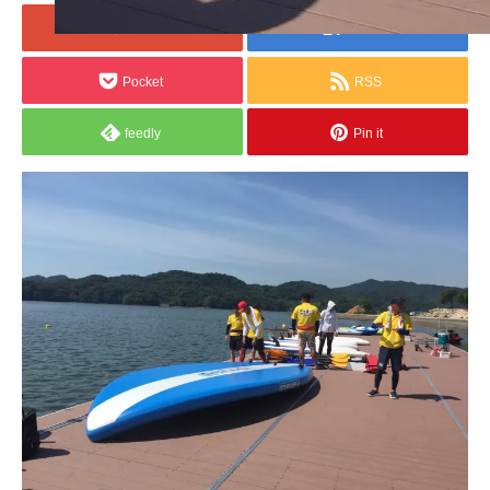
+1
Hatena
Pocket
RSS
feedly
Pin it