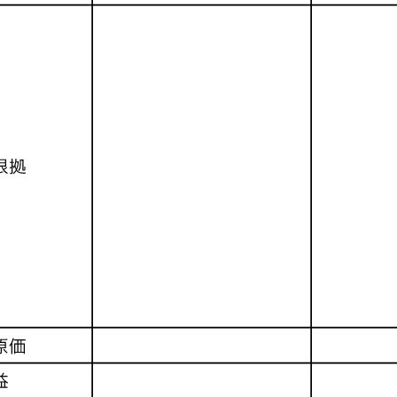
+1
Hatena
feedly
Pin it