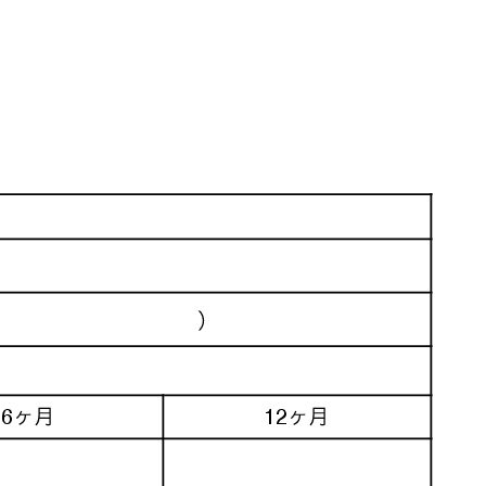
せ
久礼大正町市場とは