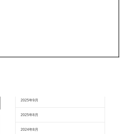
ある「久礼大正町市場」へ行ってきた。「市場のめし屋
浜ちゃん」にてかつおのタタキ定食を食す。店内へ商店
街で購入した総菜の持ち込み可能だった。 | 旅に関わる
日
より
アーカイブ
2026年7月
2025年11月
2025年9月
2025年8月
2024年8月