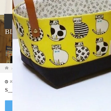
ホーム
店舗紹介
アクセス・駐車場
カ
BLOG
ホーム
ブログ一覧
S__12255248
2022.03.15
S__12255248
Tweet
Share