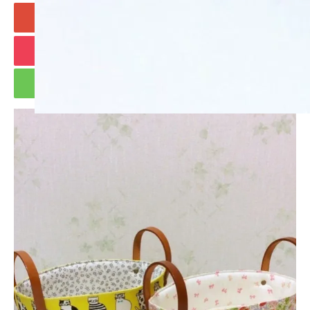
+1
Hatena
Pocket
RSS
feedly
Pin it