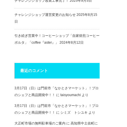
チャレンジショップ改装工事完了！
2025年9月5日
チャレンジショップ運営変更のお知らせ
2025年8月15
日
引き続ぎ営業中！コーヒーショップ「自家焙煎コーヒー
ポルタ」「coffee『aster』」
2024年8月12日
最近のコメント
3月17日（日）は門前市「なかとさマーケット」！プロ
のシェフと商品開発中！！
に
taisyoumachi
より
3月17日（日）は門前市「なかとさマーケット」！プロ
のシェフと商品開発中！！
に
シミズ トシユキ
より
大正町市場の無料駐車場のご案内
に
高知県中土佐町に