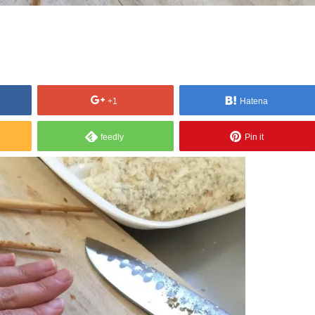
+1
Hatena
feedly
Pin it