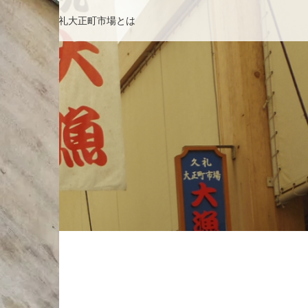
せ
久礼大正町市場とは