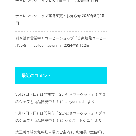
チャレンジショップ改装工事完了！
2025年9月5日
チャレンジショップ運営変更のお知らせ
2025年8月15
日
引き続ぎ営業中！コーヒーショップ「自家焙煎コーヒー
ポルタ」「coffee『aster』」
2024年8月12日
最近のコメント
3月17日（日）は門前市「なかとさマーケット」！プロ
のシェフと商品開発中！！
に
taisyoumachi
より
3月17日（日）は門前市「なかとさマーケット」！プロ
のシェフと商品開発中！！
に
シミズ トシユキ
より
大正町市場の無料駐車場のご案内
に
高知県中土佐町に