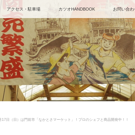
アクセス・駐車場
カツオHANDBOOK
お問い合わ
月17日（日）は門前市「なかとさマーケット」！プロのシェフと商品開発中！！