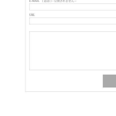
E-MAIL
( 必須 ) - 公開されません -
URL