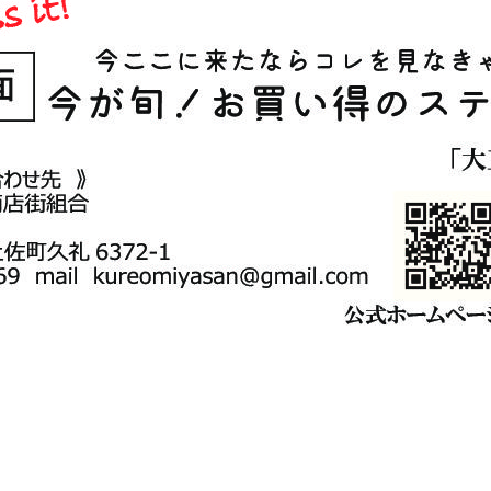
聞
+1
Hatena
feedly
Pin it