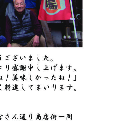
せ
久礼大正町市場とは