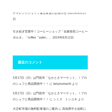
チャレンジショップ改装工事完了！
2025年9月5日
チャレンジショップ運営変更のお知らせ
2025年8月15
日
引き続ぎ営業中！コーヒーショップ「自家焙煎コーヒー
ポルタ」「coffee『aster』」
2024年8月12日
最近のコメント
3月17日（日）は門前市「なかとさマーケット」！プロ
のシェフと商品開発中！！
に
taisyoumachi
より
3月17日（日）は門前市「なかとさマーケット」！プロ
のシェフと商品開発中！！
に
シミズ トシユキ
より
大正町市場の無料駐車場のご案内
に
高知県中土佐町に