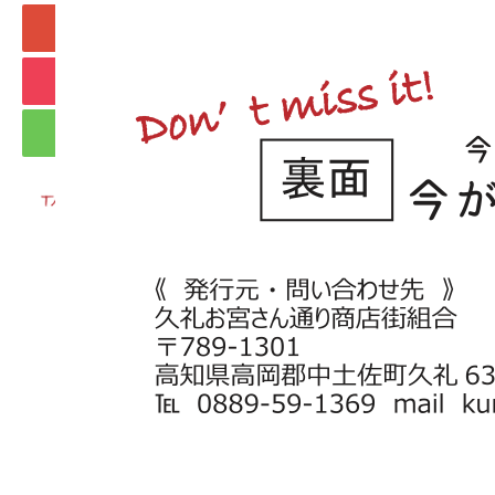
+1
Hatena
Pocket
RSS
feedly
Pin it