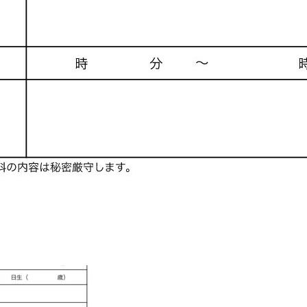
+1
Hatena
feedly
Pin it