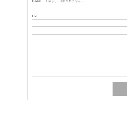
E-MAIL
( 必須 ) - 公開されません -
URL