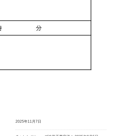
facebook
最近の投稿
2026年度チャレンジショップの募集を再開します。
2026年7月3日
中土佐町観光拠点施設「ぜよぴあ」貸し会議室ご案内
2025年11月7日