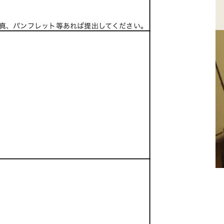
せ
久礼大正町市場とは