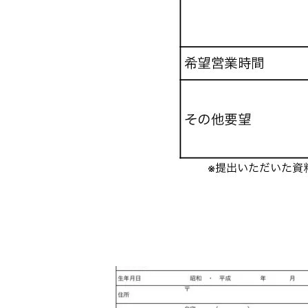
2018.10.9
2.応募用紙
Tweet
Share
Pocket
RSS