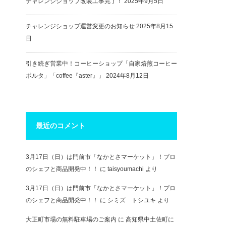
チャレンジショップ改装工事完了！
2025年9月5日
チャレンジショップ運営変更のお知らせ
2025年8月15
日
引き続ぎ営業中！コーヒーショップ「自家焙煎コーヒー
ポルタ」「coffee『aster』」
2024年8月12日
最近のコメント
3月17日（日）は門前市「なかとさマーケット」！プロ
のシェフと商品開発中！！
に
taisyoumachi
より
3月17日（日）は門前市「なかとさマーケット」！プロ
のシェフと商品開発中！！
に
シミズ トシユキ
より
大正町市場の無料駐車場のご案内
に
高知県中土佐町に