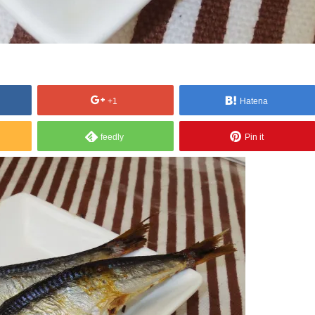
+1
Hatena
feedly
Pin it