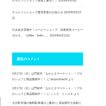
チャレンジショップ改装工事完了！
2025年9月5日
チャレンジショップ運営変更のお知らせ
2025年8月15
日
引き続ぎ営業中！コーヒーショップ「自家焙煎コーヒー
ポルタ」「coffee『aster』」
2024年8月12日
最近のコメント
3月17日（日）は門前市「なかとさマーケット」！プロ
のシェフと商品開発中！！
に
taisyoumachi
より
3月17日（日）は門前市「なかとさマーケット」！プロ
のシェフと商品開発中！！
に
シミズ トシユキ
より
大正町市場の無料駐車場のご案内
に
高知県中土佐町に