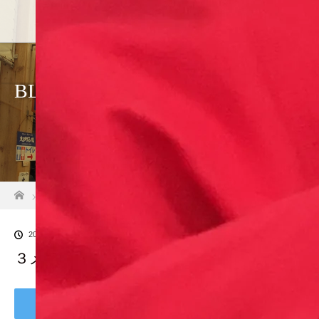
BLOG
ホーム
ブログ一覧
３メザシ干物
2019.01.26
３メザシ干物
Tweet
Share