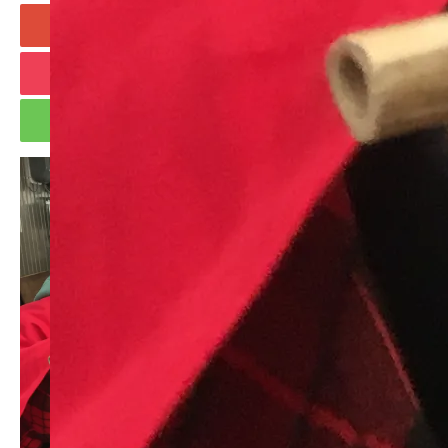
+1
Hatena
Pocket
RSS
feedly
Pin it