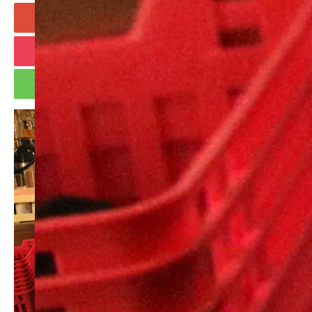
+1
Hatena
Pocket
RSS
feedly
Pin it