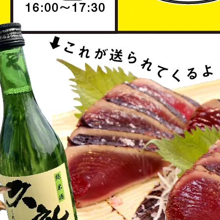
せ
久礼大正町市場とは