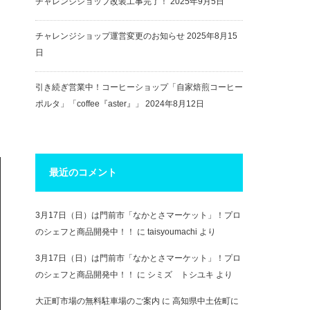
チャレンジショップ改装工事完了！
2025年9月5日
チャレンジショップ運営変更のお知らせ
2025年8月15
日
引き続ぎ営業中！コーヒーショップ「自家焙煎コーヒー
ポルタ」「coffee『aster』」
2024年8月12日
最近のコメント
3月17日（日）は門前市「なかとさマーケット」！プロ
のシェフと商品開発中！！
に
taisyoumachi
より
3月17日（日）は門前市「なかとさマーケット」！プロ
のシェフと商品開発中！！
に
シミズ トシユキ
より
大正町市場の無料駐車場のご案内
に
高知県中土佐町に