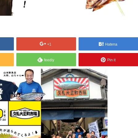
+1
Hatena
feedly
Pin it