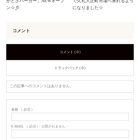
かとさバーガー」NEWオープ
で久礼大正町市場へ来れるよう
ン☆彡
になりました☆
コメント
コメント ( 0 )
トラックバック ( 0 )
この記事へのコメントはありません。
名前
( 必須 )
E-MAIL
( 必須 ) - 公開されません -