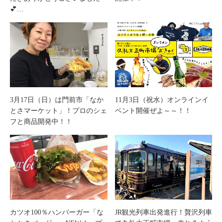
💕…
3月17日（日）は門前市「なか
11月3日（祝水）オンラインイ
とさマーケット」！プロのシェ
ベント開催ぜよ～～！！
フと商品開発中！！
カツオ100％ハンバーガー「な
JR観光列車出発進行！贅沢列車