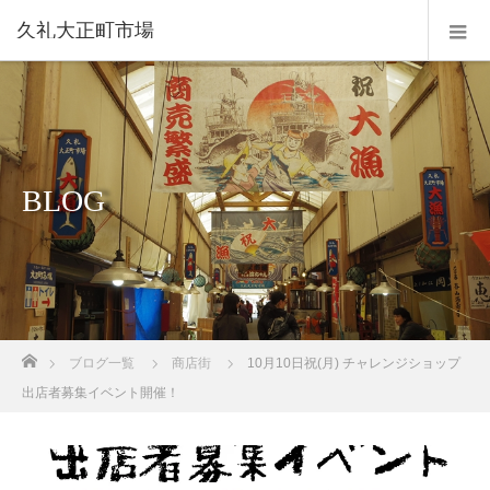
久礼大正町市場
BLOG
ホーム
ブログ一覧
商店街
10月10日祝(月) チャレンジショップ
出店者募集イベント開催！