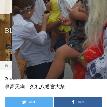
ホーム
店舗紹介
アクセス・駐車場
BLOG
久礼大正町市場
ホーム
ブログ一覧
鼻高天狗 久礼八幡宮大祭
2018.09.4
鼻高天狗 久礼八幡宮大祭
Tweet
Share