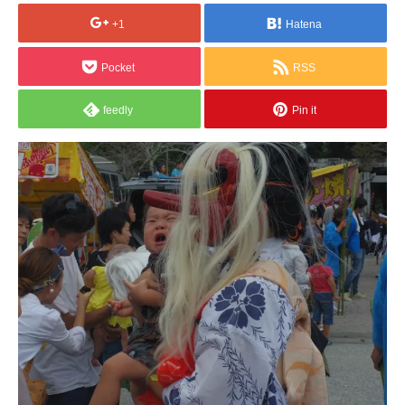
+1
Hatena
Pocket
RSS
feedly
Pin it