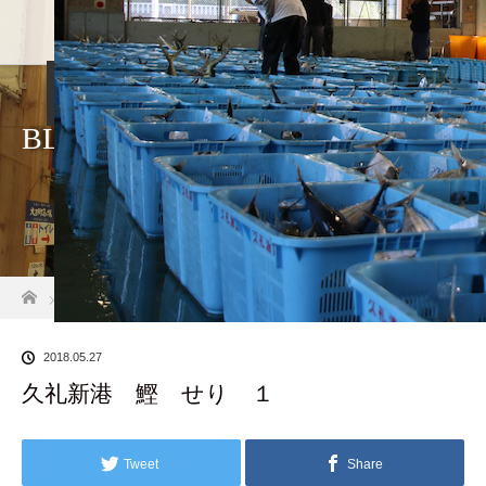
ホーム
店舗紹介
アクセス・駐車場
BLOG
久礼大正町市場
ホーム
ブログ一覧
久礼新港 鰹 せり １
2018.05.27
久礼新港 鰹 せり １
Tweet
Share