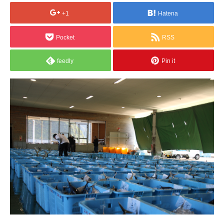
+1
Hatena
Pocket
RSS
feedly
Pin it