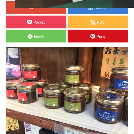
+1
Hatena
Pocket
RSS
feedly
Pin it