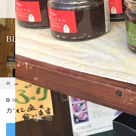
ホーム
店舗紹介
アクセス
BLOG
ホーム
ブログ一覧
カツオ焼き味噌
2019.12.13
カツオ焼き味噌
Tweet
Share