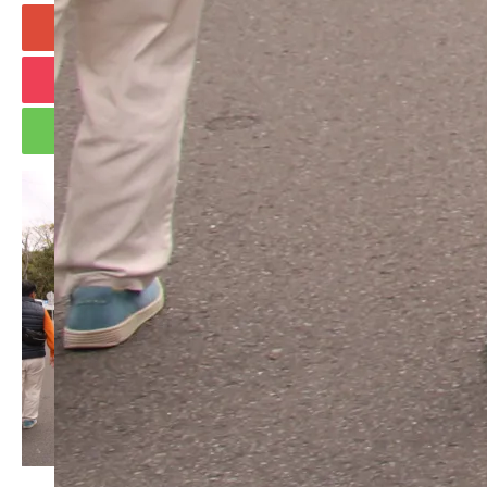
+1
Hatena
Pocket
RSS
feedly
Pin it