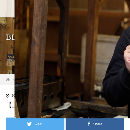
ホーム
店舗紹介
アクセス・
BLOG
ホーム
ブログ一覧
【工藤さんサブ１】_MG_0856-72j
2022.07.11
【工藤さんサブ１】_MG_0856-72j
Tweet
Share