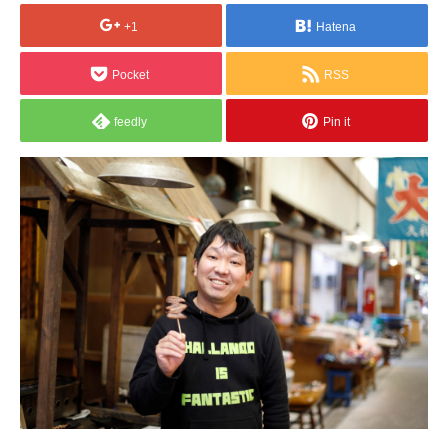
+1
Hatena
Pocket
RSS
feedly
Pin it