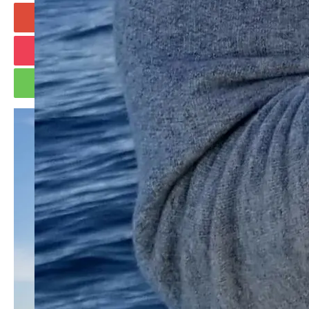
+1
Hatena
Pocket
RSS
feedly
Pin it