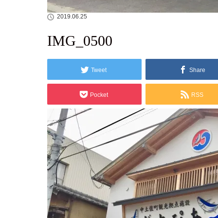
2019.06.25
IMG_0500
Tweet
Share
Pocket
RSS