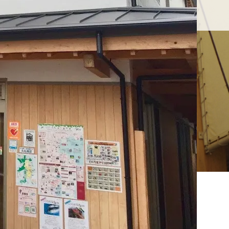
せ
久礼大正町市場とは