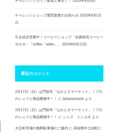
チャレンジショップ改装工事完了！
2025年9月5日
チャレンジショップ運営変更のお知らせ
2025年8月15
日
引き続ぎ営業中！コーヒーショップ「自家焙煎コーヒー
ポルタ」「coffee『aster』」
2024年8月12日
最近のコメント
3月17日（日）は門前市「なかとさマーケット」！プロ
のシェフと商品開発中！！
に
taisyoumachi
より
3月17日（日）は門前市「なかとさマーケット」！プロ
のシェフと商品開発中！！
に
シミズ トシユキ
より
大正町市場の無料駐車場のご案内
に
高知県中土佐町に