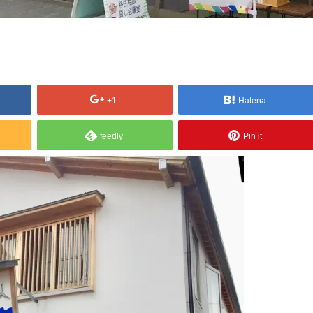
+1
Hatena
feedly
Pin it