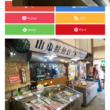
+1
Hatena
Pocket
RSS
feedly
Pin it