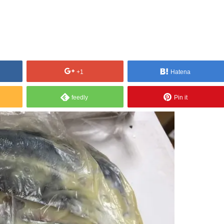
+1
Hatena
feedly
Pin it