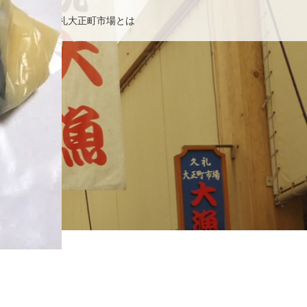
せ
久礼大正町市場とは