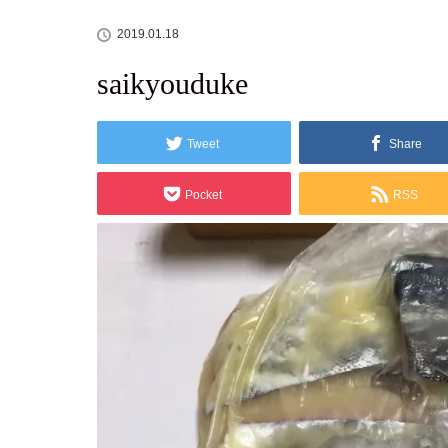
2019.01.18
saikyouduke
Tweet
Share
Pocket
RSS