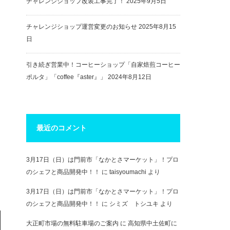
チャレンジショップ改装工事完了！
2025年9月5日
チャレンジショップ運営変更のお知らせ
2025年8月15
日
引き続ぎ営業中！コーヒーショップ「自家焙煎コーヒー
ポルタ」「coffee『aster』」
2024年8月12日
最近のコメント
3月17日（日）は門前市「なかとさマーケット」！プロ
のシェフと商品開発中！！
に
taisyoumachi
より
3月17日（日）は門前市「なかとさマーケット」！プロ
のシェフと商品開発中！！
に
シミズ トシユキ
より
大正町市場の無料駐車場のご案内
に
高知県中土佐町に