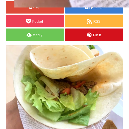
+1
Hatena
Pocket
RSS
feedly
Pin it