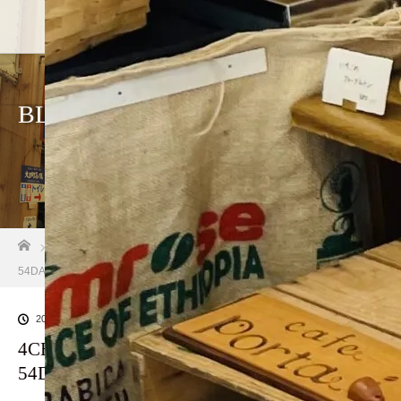
BLOG
ホーム
ブログ一覧
4CE2B013-A9E9-4A06-AAEA-
54DAD39CECD3
2024.08.12
4CE2B013-A9E9-4A06-AAEA-
54DAD39CECD3