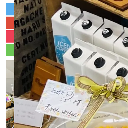
Tweet
Share
+1
Hatena
Pocket
RSS
feedly
Pin it