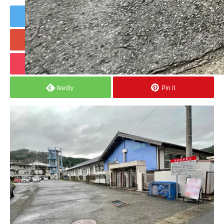
Tweet
Share
+1
Hatena
Pocket
RSS
feedly
Pin it