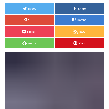
Tweet
Share
+1
Hatena
Pocket
RSS
feedly
Pin it