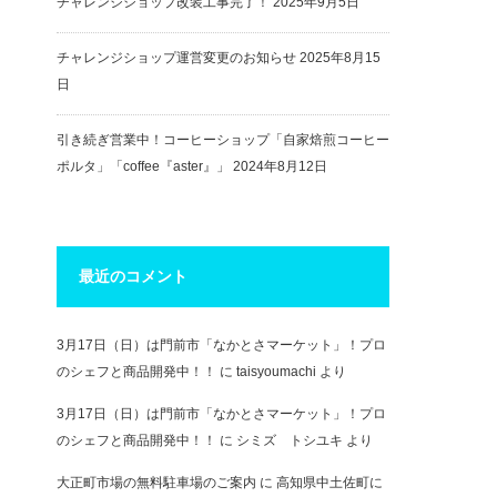
チャレンジショップ改装工事完了！
2025年9月5日
チャレンジショップ運営変更のお知らせ
2025年8月15
日
引き続ぎ営業中！コーヒーショップ「自家焙煎コーヒー
ポルタ」「coffee『aster』」
2024年8月12日
最近のコメント
3月17日（日）は門前市「なかとさマーケット」！プロ
のシェフと商品開発中！！
に
taisyoumachi
より
3月17日（日）は門前市「なかとさマーケット」！プロ
のシェフと商品開発中！！
に
シミズ トシユキ
より
大正町市場の無料駐車場のご案内
に
高知県中土佐町に