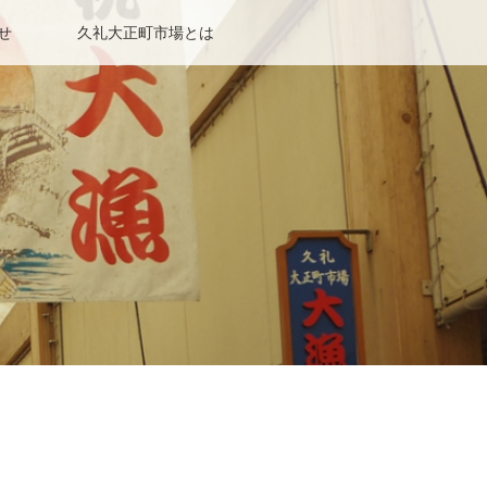
せ
久礼大正町市場とは