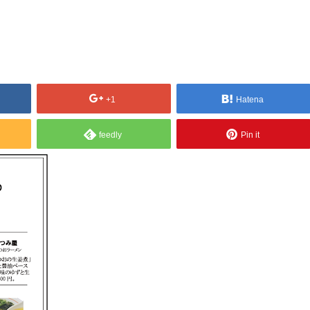
+1
Hatena
feedly
Pin it