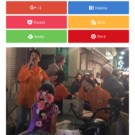
+1
Hatena
Pocket
RSS
feedly
Pin it