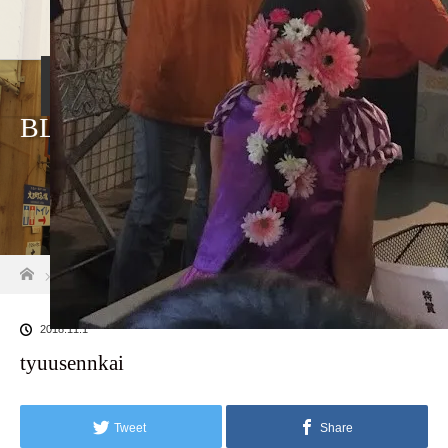
ホーム
店舗紹介
アクセス・駐車場
BLOG
久礼大正町市場と
ホーム
ブログ一覧
tyuusennkai
2018.11.1
tyuusennkai
Tweet
Share