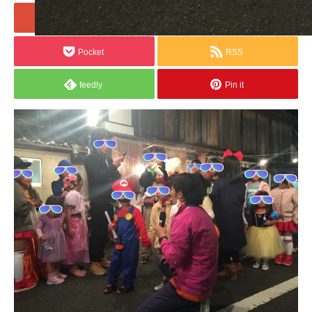
+1
Hatena
Pocket
RSS
feedly
Pin it