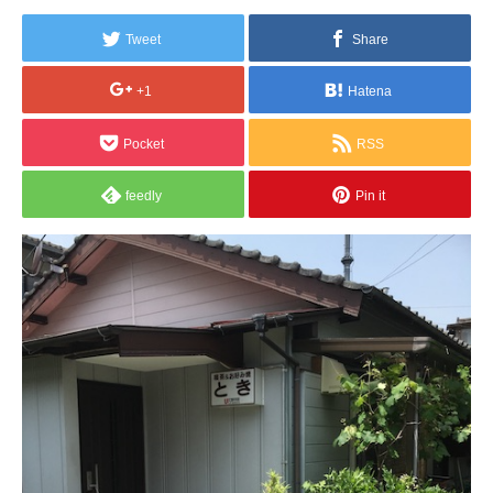
Tweet
Share
+1
Hatena
Pocket
RSS
feedly
Pin it